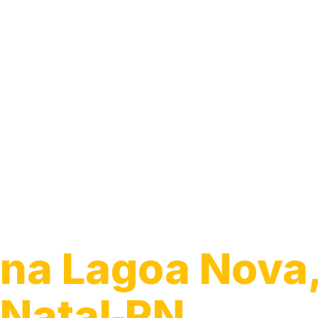
Guincho 24h
na Lagoa Nova
Natal‑RN