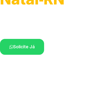
Atendimento para remoção veicular.
Profissionais atuando na sua região.
Solicite Já