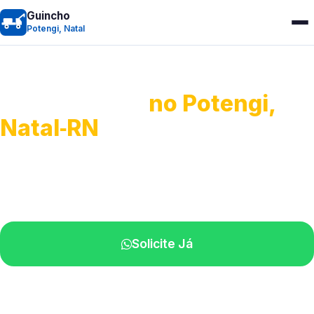
Guincho
Potengi, Natal
Guincho 24h
no Potengi,
Natal‑RN
Atendimento para remoção veicular.
Profissionais atuando na sua região.
Solicite Já