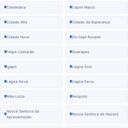
Candelária
Capim Macio
Cidade Alta
Cidade da Esperança
Cidade Nova
Dix‑Sept Rosado
Felipe Camarão
Guarapes
Igapó
Lagoa Azul
Lagoa Nova
Lagoa Seca
Mãe Luíza
Neópolis
Nossa Senhora da
Nossa Senhora de Nazaré
Apresentação