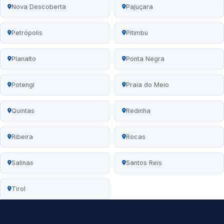
Nova Descoberta
Pajuçara
Petrópolis
Pitimbu
Planalto
Ponta Negra
Potengi
Praia do Meio
Quintas
Redinha
Ribeira
Rocas
Salinas
Santos Reis
Tirol