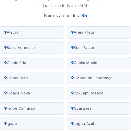
bairros de Natal‑RN.
Bairros atendidos:
35
Alecrim
Areia Preta
Barro Vermelho
Bom Pastor
Candelária
Capim Macio
Cidade Alta
Cidade da Esperança
Cidade Nova
Dix‑Sept Rosado
Felipe Camarão
Guarapes
Igapó
Lagoa Azul