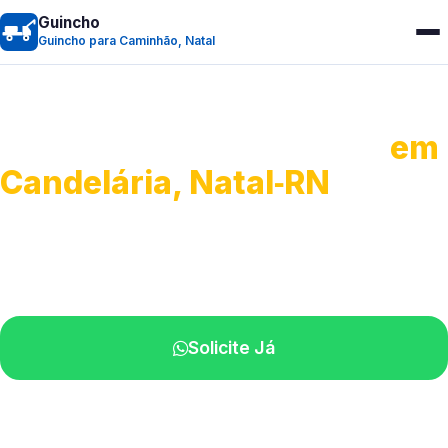
Guincho
Guincho para Caminhão, Natal
Guincho para Caminhão
em
Candelária, Natal‑RN
Atendimento de apoio a veículos grandes.
Profissionais qualificados na sua região.
Solicite Já