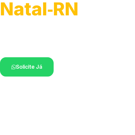
Natal‑RN
Atendimento de apoio a veículos grandes.
Profissionais qualificados na sua região.
Solicite Já