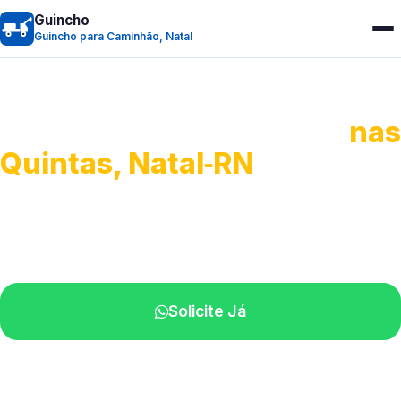
Guincho
Guincho para Caminhão, Natal
Guincho para Caminhão
nas
Quintas, Natal‑RN
Atendimento de apoio a veículos grandes.
Profissionais qualificados na sua região.
Solicite Já