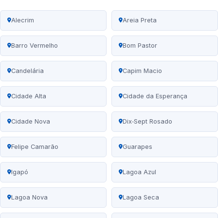
Alecrim
Areia Preta
Barro Vermelho
Bom Pastor
Candelária
Capim Macio
Cidade Alta
Cidade da Esperança
Cidade Nova
Dix‑Sept Rosado
Felipe Camarão
Guarapes
Igapó
Lagoa Azul
Lagoa Nova
Lagoa Seca