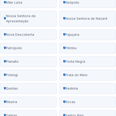
Mãe Luíza
Neópolis
Nossa Senhora da
Nossa Senhora de Nazaré
Apresentação
Nova Descoberta
Pajuçara
Petrópolis
Pitimbu
Planalto
Ponta Negra
Potengi
Praia do Meio
Quintas
Redinha
Ribeira
Rocas
Salinas
Santos Reis