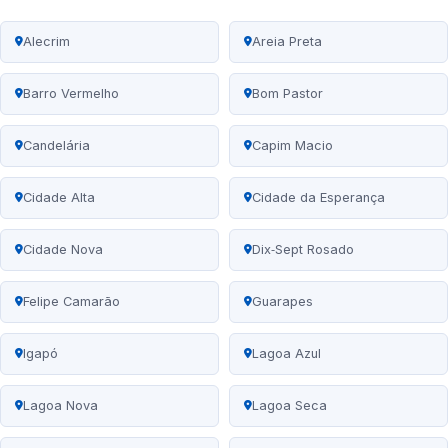
Alecrim
Areia Preta
Barro Vermelho
Bom Pastor
Candelária
Capim Macio
Cidade Alta
Cidade da Esperança
Cidade Nova
Dix‑Sept Rosado
Felipe Camarão
Guarapes
Igapó
Lagoa Azul
Lagoa Nova
Lagoa Seca