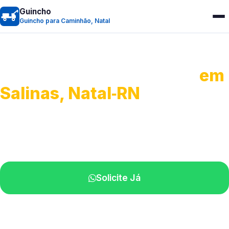
Guincho
Guincho para Caminhão, Natal
Guincho para Caminhão
em
Salinas, Natal‑RN
Atendimento de apoio a veículos grandes.
Profissionais qualificados na sua região.
Solicite Já