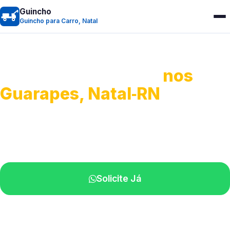
Guincho
Guincho para Carro, Natal
Guincho para Carro
nos
Guarapes, Natal‑RN
Serviço ágil de transporte automotivo.
Equipe especializada perto de você.
Solicite Já