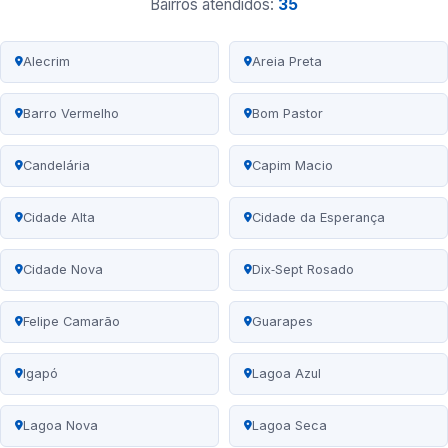
Bairros atendidos:
35
Alecrim
Areia Preta
Barro Vermelho
Bom Pastor
Candelária
Capim Macio
Cidade Alta
Cidade da Esperança
Cidade Nova
Dix‑Sept Rosado
Felipe Camarão
Guarapes
Igapó
Lagoa Azul
Lagoa Nova
Lagoa Seca