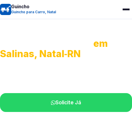
Guincho
Guincho para Carro, Natal
Guincho para Carro
em
Salinas, Natal‑RN
Serviço ágil de transporte automotivo.
Equipe especializada perto de você.
Solicite Já