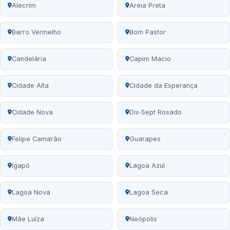
Alecrim
Areia Preta
Barro Vermelho
Bom Pastor
Candelária
Capim Macio
Cidade Alta
Cidade da Esperança
Cidade Nova
Dix‑Sept Rosado
Felipe Camarão
Guarapes
Igapó
Lagoa Azul
Lagoa Nova
Lagoa Seca
Mãe Luíza
Neópolis