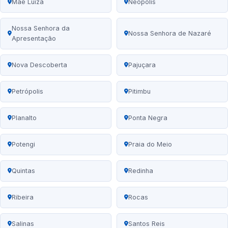
Mãe Luíza
Neópolis
Nossa Senhora da
Nossa Senhora de Nazaré
Apresentação
Nova Descoberta
Pajuçara
Petrópolis
Pitimbu
Planalto
Ponta Negra
Potengi
Praia do Meio
Quintas
Redinha
Ribeira
Rocas
Salinas
Santos Reis