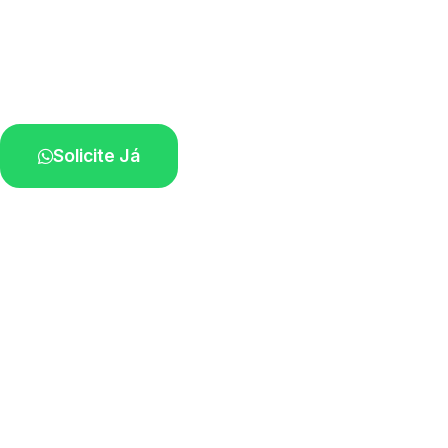
Atendimento ágil e remoção de motos.
Equipe disponível próximo a você.
Solicite Já