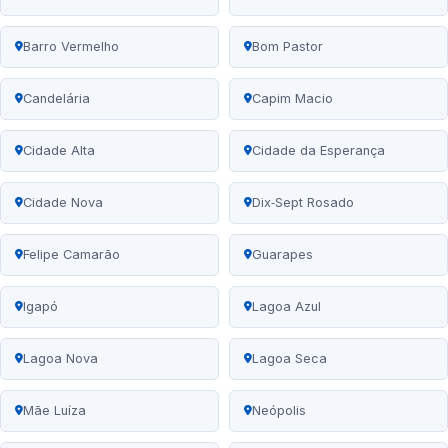
Barro Vermelho
Bom Pastor
Candelária
Capim Macio
Cidade Alta
Cidade da Esperança
Cidade Nova
Dix‑Sept Rosado
Felipe Camarão
Guarapes
Igapó
Lagoa Azul
Lagoa Nova
Lagoa Seca
Mãe Luíza
Neópolis