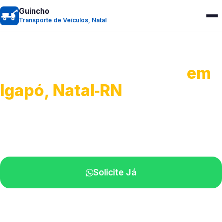
Guincho
Transporte de Veículos, Natal
Transporte de Veículos
em
Igapó, Natal‑RN
Recolhimento de veículos em geral.
Equipe especializada na sua localidade.
Solicite Já