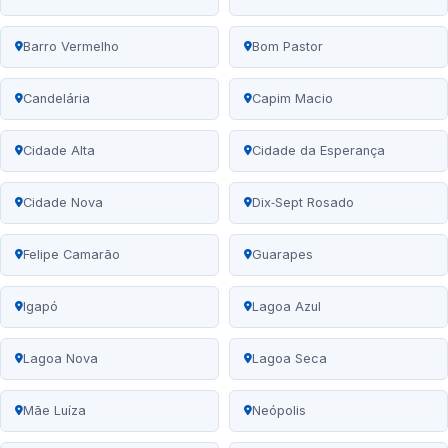
Barro Vermelho
Bom Pastor
Candelária
Capim Macio
Cidade Alta
Cidade da Esperança
Cidade Nova
Dix‑Sept Rosado
Felipe Camarão
Guarapes
Igapó
Lagoa Azul
Lagoa Nova
Lagoa Seca
Mãe Luíza
Neópolis