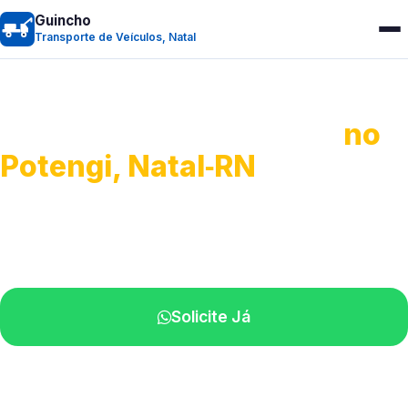
Guincho
Transporte de Veículos, Natal
Transporte de Veículos
no
Potengi, Natal‑RN
Recolhimento de veículos em geral.
Equipe especializada na sua localidade.
Solicite Já