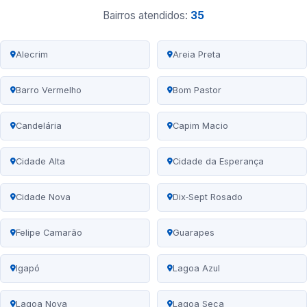
Bairros atendidos:
35
Alecrim
Areia Preta
Barro Vermelho
Bom Pastor
Candelária
Capim Macio
Cidade Alta
Cidade da Esperança
Cidade Nova
Dix‑Sept Rosado
Felipe Camarão
Guarapes
Igapó
Lagoa Azul
Lagoa Nova
Lagoa Seca