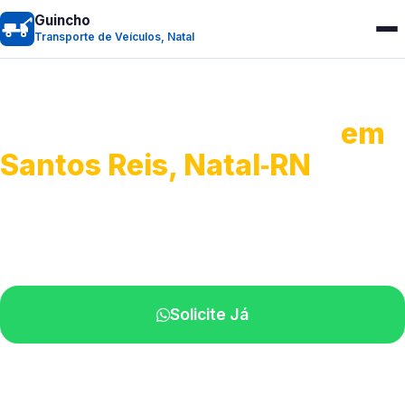
Guincho
Transporte de Veículos, Natal
Transporte de Veículos
em
Santos Reis, Natal‑RN
Recolhimento de veículos em geral.
Equipe especializada na sua localidade.
Solicite Já