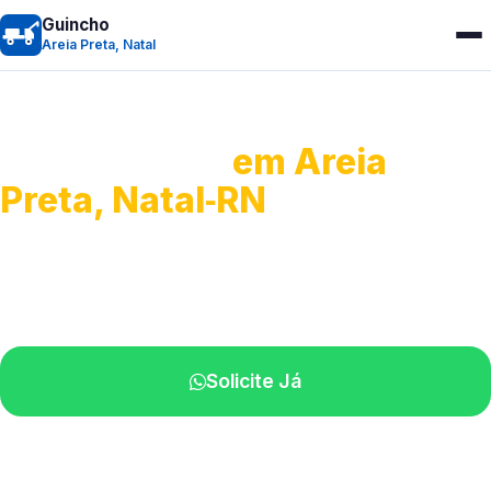
Guincho
Areia Preta, Natal
Guincho 24h
em Areia
Preta, Natal‑RN
Atendimento para remoção veicular.
Profissionais atuando na sua região.
Solicite Já