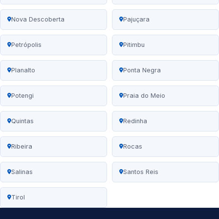
Nova Descoberta
Pajuçara
Petrópolis
Pitimbu
Planalto
Ponta Negra
Potengi
Praia do Meio
Quintas
Redinha
Ribeira
Rocas
Salinas
Santos Reis
Tirol