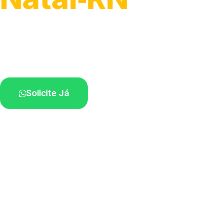
Atendimento para remoção veicular.
Profissionais atuando na sua região.
Solicite Já