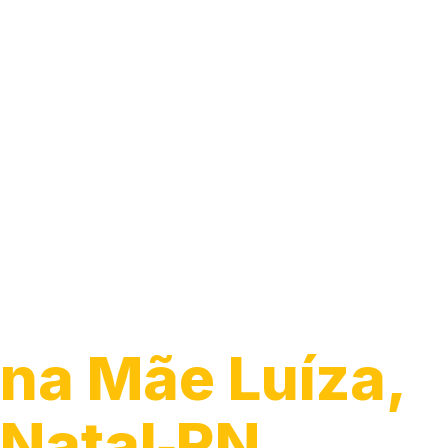
Guincho 24h
na Mãe Luíza,
Natal‑RN